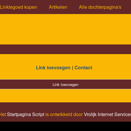
Linktegoed kopen
Artikelen
Alle dochterpagina's
Link toevoegen
Contact
Link toevoegen
Het
Startpagina Script
is ontwikkeld door
Vrolijk Internet Service