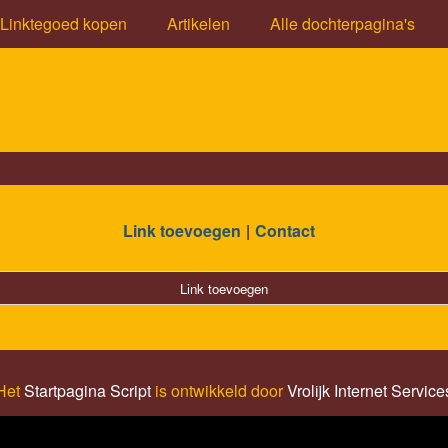
Linktegoed kopen
Artikelen
Alle dochterpagina's
Link toevoegen
Contact
Link toevoegen
Het
Startpagina Script
is ontwikkeld door
Vrolijk Internet Service